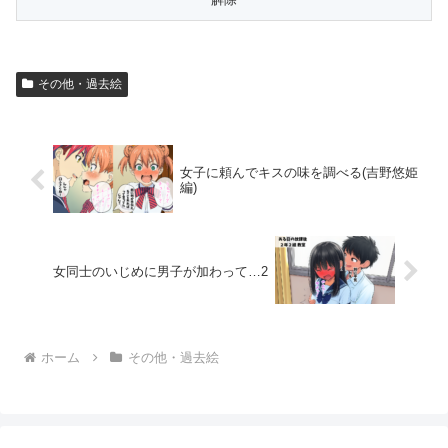
その他・過去絵
女子に頼んでキスの味を調べる(吉野悠姫
編)
女同士のいじめに男子が加わって…2
ホーム
その他・過去絵