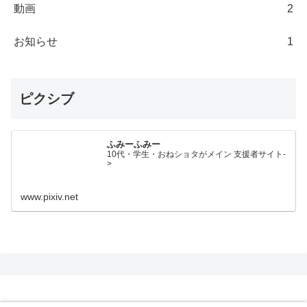
動画
2
お知らせ
1
ピクシブ
ふみーふみー
10代・学生・おねショタがメイン 支援者サイト-
>
www.pixiv.net