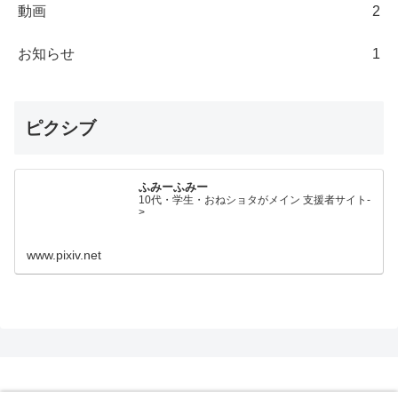
動画
2
お知らせ
1
ピクシブ
ふみーふみー
10代・学生・おねショタがメイン 支援者サイト-
>
www.pixiv.net