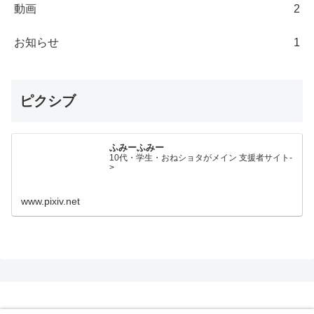
動画
2
お知らせ
1
ピクシブ
ふみーふみー
10代・学生・おねショタがメイン 支援者サイト-
>
www.pixiv.net