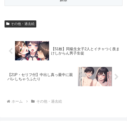
その他・過去絵
【51枚】同級生女子2人とイチャつく羨ま
けしからん男子生徒
【21P・セリフ付】中出し真っ最中に親
バレしちゃうふたり
ホーム
その他・過去絵