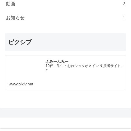
動画
2
お知らせ
1
ピクシブ
ふみーふみー
10代・学生・おねショタがメイン 支援者サイト-
>
www.pixiv.net