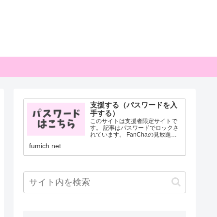
支援する（パスワードを入
手する）
このサイトは支援者限定サイトで
す。 記事はパスワードでロックさ
れています。 FanChaの見放題プ
ランにご支援していただくこと
fumich.net
で、パスワードを入手することが
できます。 パスワードはFanCha
内に投稿した画像に記載されてい
ます。 月700円...