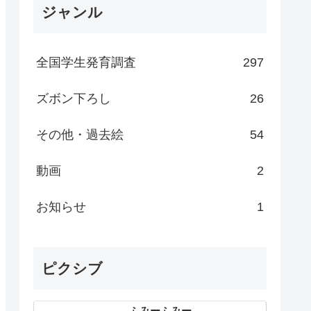
ジャンル
全国学生発育調査
297
ズボン下ろし
26
その他・過去絵
54
動画
2
お知らせ
1
ピクシブ
ふみーふみー